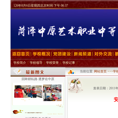
126年8月6日星期四北京时间:下午 06:37
学校简介
|
学校领导
|
学校荣誉
|
学校记事
|
当前位置:
网站首页
>>>
学
回眸耕耘路·逐梦在中原
发表日期：2011
浓情重阳 敬老爱老