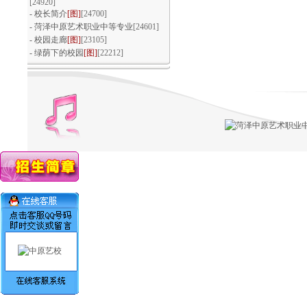
[24920]
回眸耕耘路·逐梦在中原
-
校长简介
[图]
[24700]
-
菏泽中原艺术职业中等专业
[24601]
-
校园走廊
[图]
[23105]
-
绿荫下的校园
[图]
[22212]
浓情重阳 敬老爱老
文体活动百花齐放，多彩青春魅力芳
华