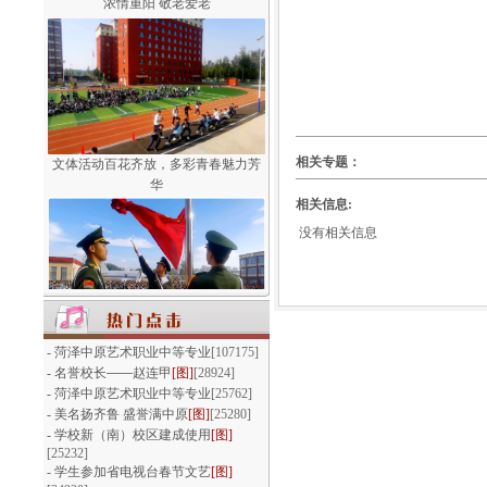
文体活动百花齐放，多彩青春魅力芳
相关专题：
华
相关信息:
没有相关信息
我们以青春的名义宣誓
-
菏泽中原艺术职业中等专业
[107175]
-
名誉校长——赵连甲
[图]
[28924]
-
菏泽中原艺术职业中等专业
[25762]
-
美名扬齐鲁 盛誉满中原
[图]
[25280]
-
学校新（南）校区建成使用
[图]
[25232]
-
学生参加省电视台春节文艺
[图]