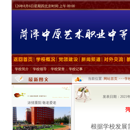
126年8月6日星期四北京时间:上午 09:00
回眸耕耘路·逐梦在中原
学校简介
|
学校领导
|
学校荣誉
|
学校记事
|
当前位置:
网站首页
>>>
学
发表日期：2021
浓情重阳 敬老爱老
根据学校发展需