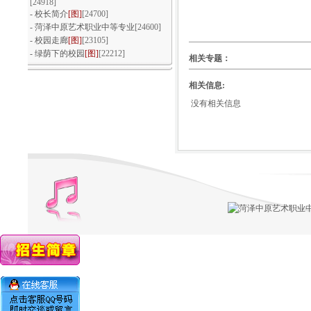
[24918]
-
校长简介
[图]
[24700]
-
菏泽中原艺术职业中等专业
[24600]
-
校园走廊
[图]
[23105]
浓情重阳 敬老爱老
-
绿荫下的校园
[图]
[22212]
相关专题：
相关信息:
没有相关信息
文体活动百花齐放，多彩青春魅力芳
华
我们以青春的名义宣誓