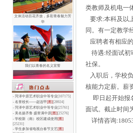
类教师及机电一
文体活动百花齐放，多彩青春魅力芳
要求:本科及以
华
同。有一定教学
应聘者有相应的
待遇:经面试初
社保。
我们以青春的名义宣誓
入职后，学校负
核能力定薪。薪资
-
菏泽中原艺术职业中等专业
[107175]
即日起开始报名
-
名誉校长——赵连甲
[图]
[28924]
-
菏泽中原艺术职业中等专业
[25761]
面试。截止时间为
回眸耕耘路·逐梦在中原
-
美名扬齐鲁 盛誉满中原
[图]
[25276]
-
学校新（南）校区建成使用
[图]
详情咨询:1805308
[25231]
-
学生参加省电视台春节文艺
[图]