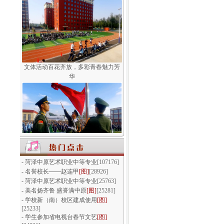
文体活动百花齐放，多彩青春魅力芳
华
我们以青春的名义宣誓
-
菏泽中原艺术职业中等专业
[107176]
-
名誉校长——赵连甲
[图]
[28926]
-
菏泽中原艺术职业中等专业
[25763]
-
美名扬齐鲁 盛誉满中原
[图]
[25281]
-
学校新（南）校区建成使用
[图]
[25233]
-
学生参加省电视台春节文艺
[图]