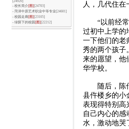
[24920]
回眸耕耘路·逐梦在中原
人，几代住在
-
校长简介
[图]
[24703]
-
菏泽中原艺术职业中等专业
[24601]
-
校园走廊
[图]
[23105]
“以前经常听
-
绿荫下的校园
[图]
[22212]
过初中上学的
一下他们的老
浓情重阳 敬老爱老
秀的两个孩子
来的愿望，他
华学校。
随后，陈传
文体活动百花齐放，多彩青春魅力芳
县仵楼乡的小
华
表现得特别高
自己内心的感
水，激动地哭