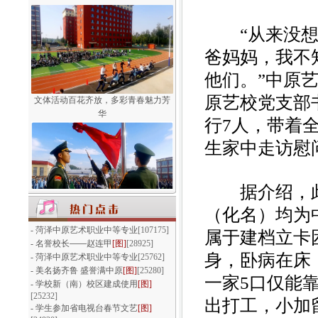
“从来没想到
爸妈妈，我不
他们。”中原艺
文体活动百花齐放，多彩青春魅力芳
原艺校党支部
华
行7人，带着
生家中走访慰
据介绍，此
（化名）均为
我们以青春的名义宣誓
-
菏泽中原艺术职业中等专业
[107175]
属于建档立卡
-
名誉校长——赵连甲
[图]
[28925]
身，卧病在床
-
菏泽中原艺术职业中等专业
[25762]
-
美名扬齐鲁 盛誉满中原
[图]
[25280]
一家5口仅能
-
学校新（南）校区建成使用
[图]
[25232]
出打工，小加
-
学生参加省电视台春节文艺
[图]