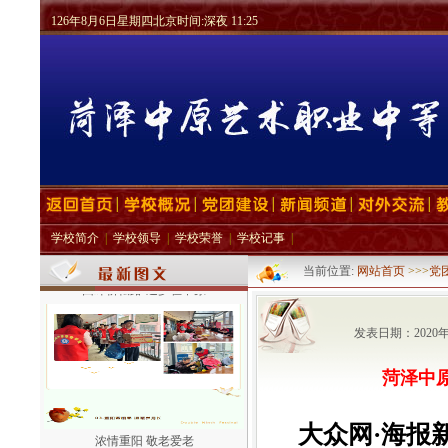
126年8月6日星期四北京时间:深夜 11:25
学校简介
|
学校领导
|
学校荣誉
|
学校记事
|
当前位置:
网站首页
>>>
党
回眸耕耘路·逐梦在中原
发表日期：2020
菏泽中
大众网·海报
浓情重阳 敬老爱老