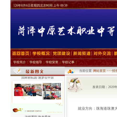
126年8月6日星期四北京时间:上午 09:59
学校简介
|
学校领导
|
学校荣誉
|
学校记事
|
当前位置:
网站首页
>>>
招
回眸耕耘路·逐梦在中原
发表日期：2020
就业方向：珠海港珠澳
浓情重阳 敬老爱老