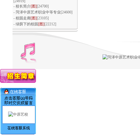
[24919]
回眸耕耘路·逐梦在中原
-
校长简介
[图]
[24700]
-
菏泽中原艺术职业中等专业
[24600]
-
校园走廊
[图]
[23105]
-
绿荫下的校园
[图]
[22212]
浓情重阳 敬老爱老
文体活动百花齐放，多彩青春魅力芳
华