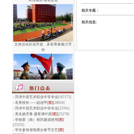
相关专题：
相关信息:
文体活动百花齐放，多彩青春魅力芳
华
我们以青春的名义宣誓
-
菏泽中原艺术职业中等专业
[107175]
-
名誉校长——赵连甲
[图]
[28924]
-
菏泽中原艺术职业中等专业
[25761]
-
美名扬齐鲁 盛誉满中原
[图]
[25276]
-
学校新（南）校区建成使用
[图]
[25231]
-
学生参加省电视台春节文艺
[图]