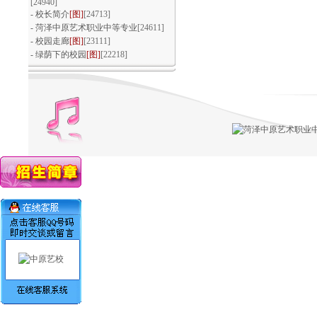
[24940]
回眸耕耘路·逐梦在中原
-
校长简介
[图]
[24713]
-
菏泽中原艺术职业中等专业
[24611]
-
校园走廊
[图]
[23111]
-
绿荫下的校园
[图]
[22218]
浓情重阳 敬老爱老
文体活动百花齐放，多彩青春魅力芳
华