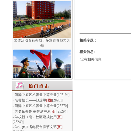
文体活动百花齐放，多彩青春魅力芳
相关专题：
华
相关信息:
没有相关信息
我们以青春的名义宣誓
-
菏泽中原艺术职业中等专业
[107194]
-
名誉校长——赵连甲
[图]
[28931]
-
菏泽中原艺术职业中等专业
[25770]
-
美名扬齐鲁 盛誉满中原
[图]
[25294]
-
学校新（南）校区建成使用
[图]
[25240]
-
学生参加省电视台春节文艺
[图]