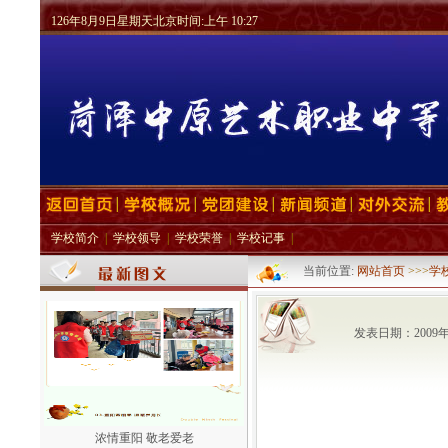
126年8月9日星期天北京时间:上午 10:27
学校简介
|
学校领导
|
学校荣誉
|
学校记事
|
当前位置:
网站首页
>>>
学
回眸耕耘路·逐梦在中原
发表日期：2009
浓情重阳 敬老爱老